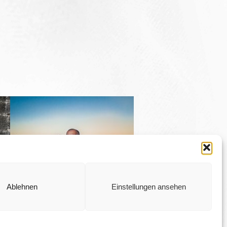
Ablehnen
Einstellungen ansehen
BECKY & ROBERT –
AFTER-WEDDING-
SHOOTING IN
THAILAND