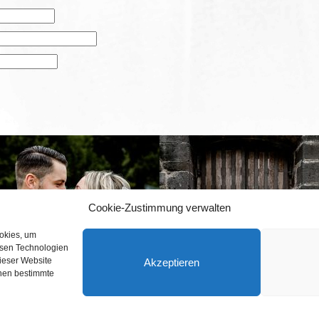
Cookie-Zustimmung verwalten
ookies, um
esen Technologien
dieser Website
Akzeptieren
nnen bestimmte
AFTER WEDDING
SHOOTING – MONA &
HOCHZEIT – ALWINA &
DOMINIK
DENNIS